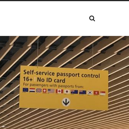
TOON
HET
ZOEK
VELD