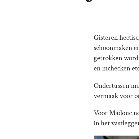
Gisteren hectisc
schoonmaken en a
getrokken worde
en inchecken et
Ondertussen moe
vermaak voor o
Voor Madouc nog 
in het vastlegge