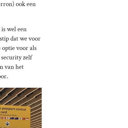
erron) ook een
is wel een
dstip dat we voor
 optie voor als
security zelf
en van het
oor.