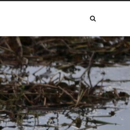
TOON
HET
ZOEK
VELD