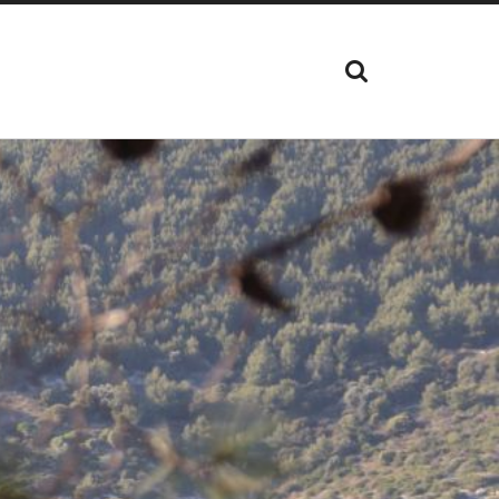
TOON
HET
ZOEK
VELD