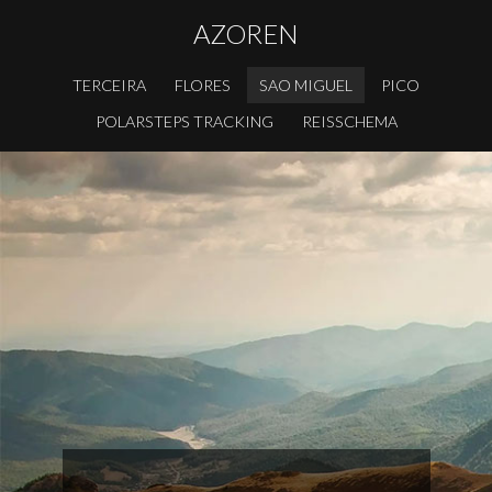
AZOREN
TERCEIRA
FLORES
SAO MIGUEL
PICO
POLARSTEPS TRACKING
REISSCHEMA