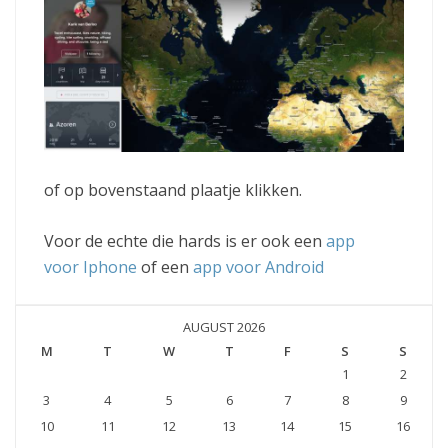
of op bovenstaand plaatje klikken.
Voor de echte die hards is er ook een
app
voor Iphone
of een
app voor Android
AUGUST 2026
M
T
W
T
F
S
S
1
2
3
4
5
6
7
8
9
10
11
12
13
14
15
16