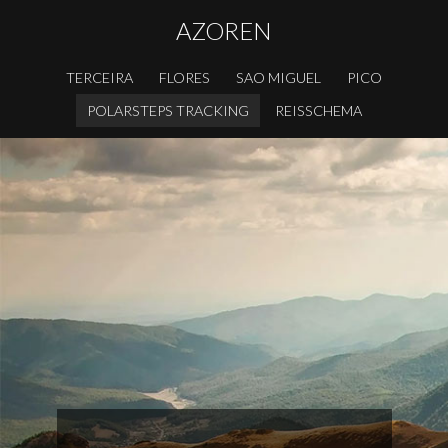
AZOREN
TERCEIRA
FLORES
SAO MIGUEL
PICO
POLARSTEPS TRACKING
REISSCHEMA