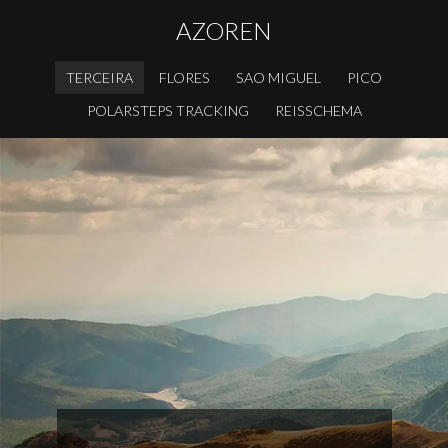
AZOREN
TERCEIRA
FLORES
SAO MIGUEL
PICO
POLARSTEPS TRACKING
REISSCHEMA