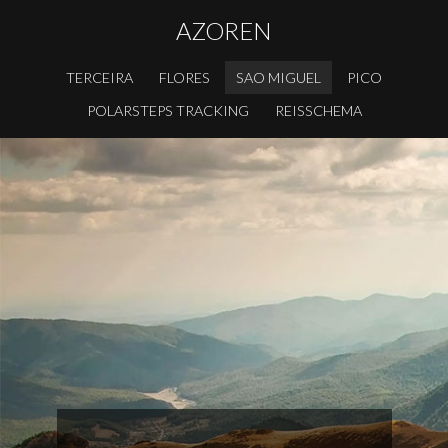
AZOREN
TERCEIRA
FLORES
SAO MIGUEL
PICO
POLARSTEPS TRACKING
REISSCHEMA