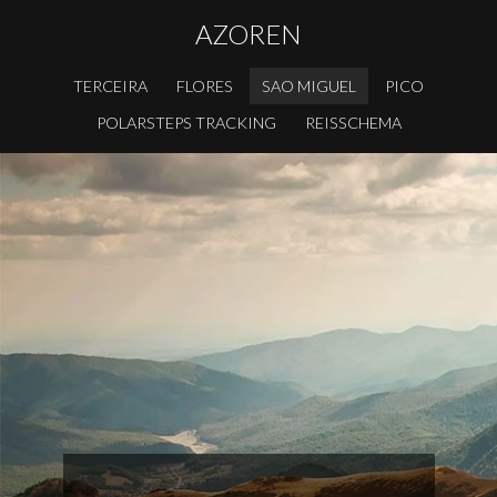
AZOREN
TERCEIRA
FLORES
SAO MIGUEL
PICO
POLARSTEPS TRACKING
REISSCHEMA