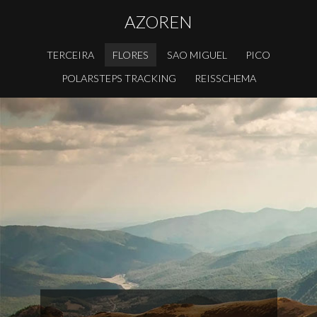
AZOREN
TERCEIRA
FLORES
SAO MIGUEL
PICO
POLARSTEPS TRACKING
REISSCHEMA