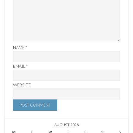
NAME
*
EMAIL
*
WEBSITE
AUGUST 2026
M
T
W
T
F
S
S