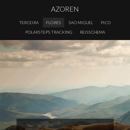
AZOREN
TERCEIRA
FLORES
SAO MIGUEL
PICO
POLARSTEPS TRACKING
REISSCHEMA