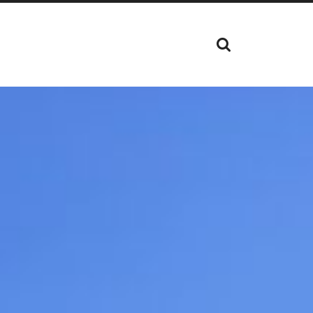
TOON
HET
ZOEK
VELD