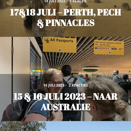
18 JULI 2023
/
1 REACTIE
17&18 JULI – PERTH, PECH
& PINNACLES
16 JULI 2023
/
2 REACTIES
15 & 16 JULI 2023 – NAAR
AUSTRALIE