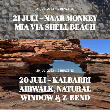
21 JULI 2023
/
0 REACTIES
21 JULI – NAAR MONKEY
MIA VIA SHELL BEACH
20 JULI 2023
/
0 REACTIES
20 JULI – KALBARRI
AIRWALK, NATURAL
WINDOW & Z-BEND