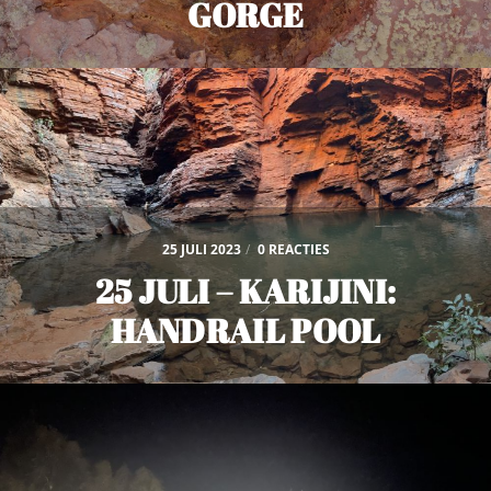
GORGE
25 JULI 2023
/
0 REACTIES
25 JULI – KARIJINI:
HANDRAIL POOL