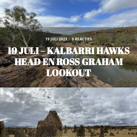
19 JULI 2023
/
0 REACTIES
19 JULI – KALBARRI HAWKS
HEAD EN ROSS GRAHAM
LOOKOUT